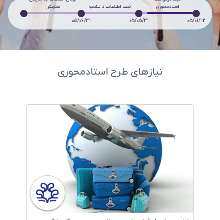
استادمحوری
ثبت اطلاعات دانشجو
سنجش
05/06/31
05/05/31
05/01/22
نیازهای طرح استادمحوری