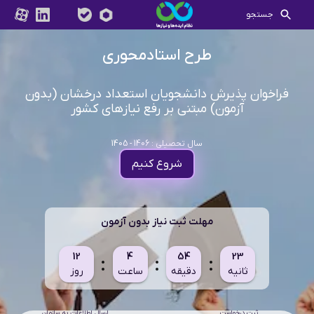
جستجو
طرح استادمحوری
فراخوان پذیرش دانشجویان استعداد درخشان (بدون
آزمون) مبتنی بر رفع نیازهای کشور
سال تحصیلی : 1406 - 1405
شروع کنیم
مهلت ثبت نیاز بدون آزمون
:
:
:
12
4
54
23
ثانیه
دقیقه
ساعت
روز
ثبت درخواست
ارسال اطلاعات به سازمان