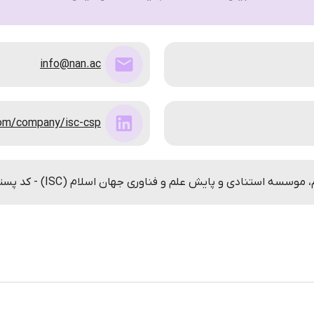
info@nan.ac
com/company/isc-csp
نادی و پایش علم و فناوری جهان اسلام (ISC) - کد پستی: 94171-71946